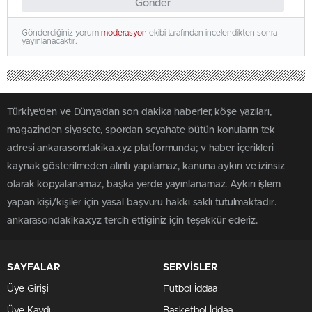
Gönder
Gönderdiğiniz yorum
moderasyon
ekibi tarafından incelendikten sonra
yayınlanacaktır.
Türkiye'den ve Dünya’dan son dakika haberler, köşe yazıları,
magazinden siyasete, spordan seyahate bütün konuların tek
adresi ankarasondakika.xyz platformunda; v haber içerikleri
kaynak gösterilmeden alıntı yapılamaz, kanuna aykırı ve izinsiz
olarak kopyalanamaz, başka yerde yayınlanamaz. Aykırı işlem
yapan kişi/kişiler için yasal başvuru hakkı saklı tutulmaktadır.
ankarasondakika.xyz tercih ettiğiniz için teşekkür ederiz.
SAYFALAR
SERVİSLER
Üye Girişi
Futbol İddaa
Üye Kaydı
Basketbol İddaa