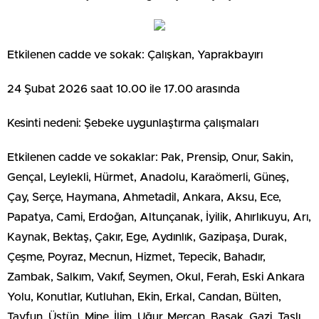
Etkilenen cadde ve sokak: Çalışkan, Yaprakbayırı
24 Şubat 2026 saat 10.00 ile 17.00 arasında
Kesinti nedeni: Şebeke uygunlaştırma çalışmaları
Etkilenen cadde ve sokaklar: Pak, Prensip, Onur, Sakin,
Gençal, Leylekli, Hürmet, Anadolu, Karaömerli, Güneş,
Çay, Serçe, Haymana, Ahmetadil, Ankara, Aksu, Ece,
Papatya, Cami, Erdoğan, Altunçanak, İyilik, Ahırlıkuyu, Arı,
Kaynak, Bektaş, Çakır, Ege, Aydınlık, Gazipaşa, Durak,
Çeşme, Poyraz, Mecnun, Hizmet, Tepecik, Bahadır,
Zambak, Salkım, Vakıf, Seymen, Okul, Ferah, Eski Ankara
Yolu, Konutlar, Kutluhan, Ekin, Erkal, Candan, Bülten,
Tayfun, Üstün, Mine, İlim, Uğur, Mercan, Başak, Gazi, Taşlı,