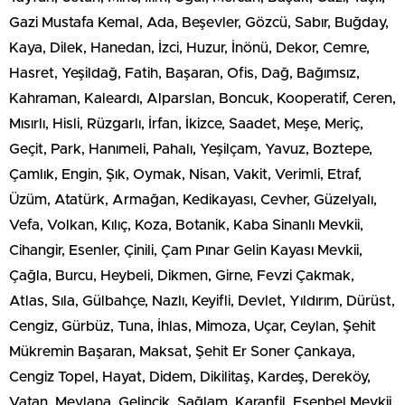
Gazi Mustafa Kemal, Ada, Beşevler, Gözcü, Sabır, Buğday,
Kaya, Dilek, Hanedan, İzci, Huzur, İnönü, Dekor, Cemre,
Hasret, Yeşildağ, Fatih, Başaran, Ofis, Dağ, Bağımsız,
Kahraman, Kaleardı, Alparslan, Boncuk, Kooperatif, Ceren,
Mısırlı, Hisli, Rüzgarlı, İrfan, İkizce, Saadet, Meşe, Meriç,
Geçit, Park, Hanımeli, Pahalı, Yeşilçam, Yavuz, Boztepe,
Çamlık, Engin, Şık, Oymak, Nisan, Vakit, Verimli, Etraf,
Üzüm, Atatürk, Armağan, Kedikayası, Cevher, Güzelyalı,
Vefa, Volkan, Kılıç, Koza, Botanik, Kaba Sinanlı Mevkii,
Cihangir, Esenler, Çinili, Çam Pınar Gelin Kayası Mevkii,
Çağla, Burcu, Heybeli, Dikmen, Girne, Fevzi Çakmak,
Atlas, Sıla, Gülbahçe, Nazlı, Keyifli, Devlet, Yıldırım, Dürüst,
Cengiz, Gürbüz, Tuna, İhlas, Mimoza, Uçar, Ceylan, Şehit
Mükremin Başaran, Maksat, Şehit Er Soner Çankaya,
Cengiz Topel, Hayat, Didem, Dikilitaş, Kardeş, Dereköy,
Vatan, Mevlana, Gelincik, Sağlam, Karanfil, Esenbel Mevkii,