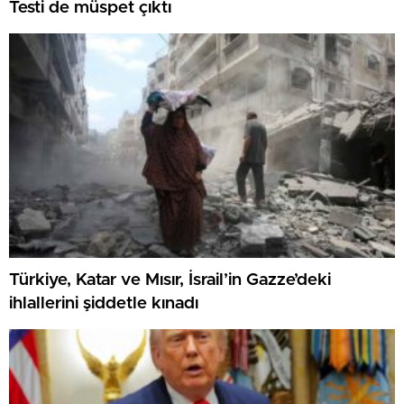
Testi de müspet çıktı
Türkiye, Katar ve Mısır, İsrail’in Gazze’deki
ihlallerini şiddetle kınadı