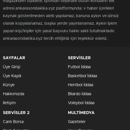
magazinden siyasete, spordan seyahate bütün konuların tek
adresi ankarasondakika.xyz platformunda; v haber içerikleri
kaynak gösterilmeden alıntı yapılamaz, kanuna aykırı ve izinsiz
olarak kopyalanamaz, başka yerde yayınlanamaz. Aykırı işlem
yapan kişi/kişiler için yasal başvuru hakkı saklı tutulmaktadır.
ankarasondakika.xyz tercih ettiğiniz için teşekkür ederiz.
SAYFALAR
SERVİSLER
Üye Girişi
Futbol İddaa
Üye Kaydı
Basketbol İddaa
Künye
Hentbol İddaa
Hakkımızda
Bilardo İddaa
İletişim
Voleybol İddaa
SERVİSLER 2
MULTİMEDYA
Canlı Borsa
Gazeteler