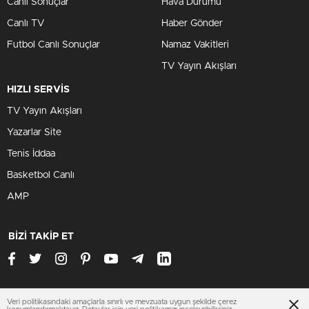
Canlı Sonuçlar
Hava Durumu
Canlı TV
Haber Gönder
Futbol Canlı Sonuçlar
Namaz Vakitleri
TV Yayın Akışları
HIZLI SERVİS
TV Yayın Akışları
Yazarlar Site
Tenis İddaa
Basketbol Canlı
AMP
BİZİ TAKİP ET
Veri politikasındaki amaçlarla sınırlı ve mevzuata uygun şekilde çerez
ankarasondakika.xyz