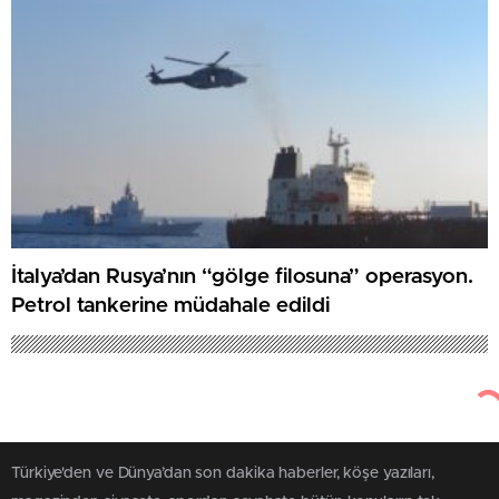
İtalya’dan Rusya’nın “gölge filosuna” operasyon.
Petrol tankerine müdahale edildi
Türkiye'den ve Dünya’dan son dakika haberler, köşe yazıları,