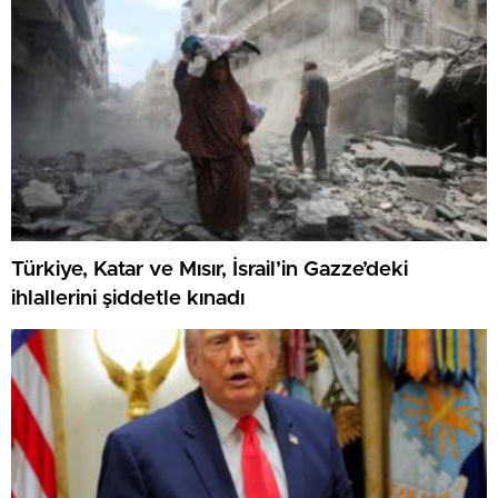
Türkiye, Katar ve Mısır, İsrail’in Gazze’deki
ihlallerini şiddetle kınadı