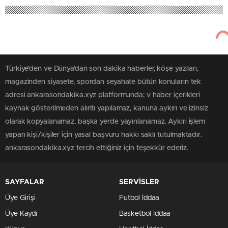
Türkiye'den ve Dünya’dan son dakika haberler, köşe yazıları,
magazinden siyasete, spordan seyahate bütün konuların tek
adresi ankarasondakika.xyz platformunda; v haber içerikleri
kaynak gösterilmeden alıntı yapılamaz, kanuna aykırı ve izinsiz
olarak kopyalanamaz, başka yerde yayınlanamaz. Aykırı işlem
yapan kişi/kişiler için yasal başvuru hakkı saklı tutulmaktadır.
ankarasondakika.xyz tercih ettiğiniz için teşekkür ederiz.
SAYFALAR
SERVİSLER
Üye Girişi
Futbol İddaa
Üye Kaydı
Basketbol İddaa