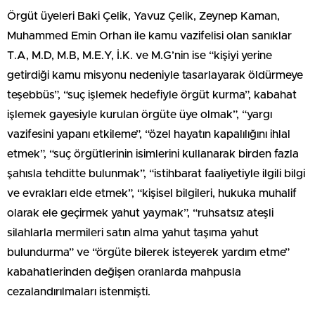
Örgüt üyeleri Baki Çelik, Yavuz Çelik, Zeynep Kaman,
Muhammed Emin Orhan ile kamu vazifelisi olan sanıklar
T.A, M.D, M.B, M.E.Y, İ.K. ve M.G’nin ise “kişiyi yerine
getirdiği kamu misyonu nedeniyle tasarlayarak öldürmeye
teşebbüs”, “suç işlemek hedefiyle örgüt kurma”, kabahat
işlemek gayesiyle kurulan örgüte üye olmak”, “yargı
vazifesini yapanı etkileme”, “özel hayatın kapalılığını ihlal
etmek”, “suç örgütlerinin isimlerini kullanarak birden fazla
şahısla tehditte bulunmak”, “istihbarat faaliyetiyle ilgili bilgi
ve evrakları elde etmek”, “kişisel bilgileri, hukuka muhalif
olarak ele geçirmek yahut yaymak”, “ruhsatsız ateşli
silahlarla mermileri satın alma yahut taşıma yahut
bulundurma” ve “örgüte bilerek isteyerek yardım etme”
kabahatlerinden değişen oranlarda mahpusla
cezalandırılmaları istenmişti.