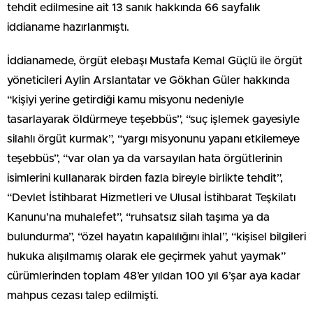
tehdit edilmesine ait 13 sanık hakkında 66 sayfalık
iddianame hazırlanmıştı.
İddianamede, örgüt elebaşı Mustafa Kemal Güçlü ile örgüt
yöneticileri Aylin Arslantatar ve Gökhan Güler hakkında
“kişiyi yerine getirdiği kamu misyonu nedeniyle
tasarlayarak öldürmeye teşebbüs”, “suç işlemek gayesiyle
silahlı örgüt kurmak”, “yargı misyonunu yapanı etkilemeye
teşebbüs”, “var olan ya da varsayılan hata örgütlerinin
isimlerini kullanarak birden fazla bireyle birlikte tehdit”,
“Devlet İstihbarat Hizmetleri ve Ulusal İstihbarat Teşkilatı
Kanunu’na muhalefet”, “ruhsatsız silah taşıma ya da
bulundurma”, “özel hayatın kapalılığını ihlal”, “kişisel bilgileri
hukuka alışılmamış olarak ele geçirmek yahut yaymak”
cürümlerinden toplam 48’er yıldan 100 yıl 6’şar aya kadar
mahpus cezası talep edilmişti.