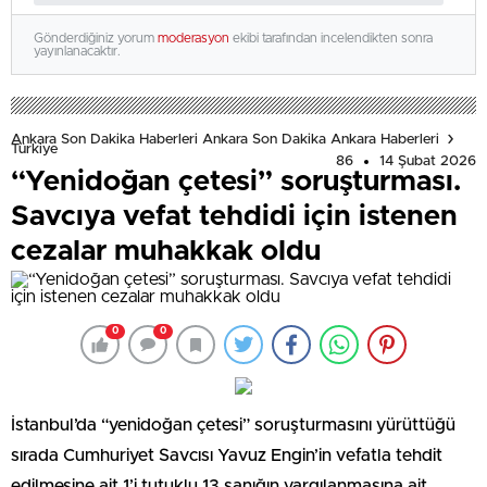
Gönderdiğiniz yorum
moderasyon
ekibi tarafından incelendikten sonra
yayınlanacaktır.
Ankara Son Dakika Haberleri Ankara Son Dakika Ankara Haberleri
Türkiye
86
14 Şubat 2026
“Yenidoğan çetesi” soruşturması.
Savcıya vefat tehdidi için istenen
cezalar muhakkak oldu
0
0
İstanbul’da “yenidoğan çetesi” soruşturmasını yürüttüğü
sırada Cumhuriyet Savcısı Yavuz Engin’in vefatla tehdit
edilmesine ait 1’i tutuklu 13 sanığın yargılanmasına ait