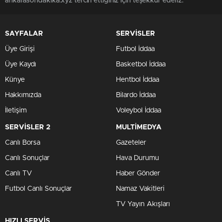
ankarasondakika.xyz tercih ettiğiniz için teşekkür ederiz.
SAYFALAR
SERVİSLER
Üye Girişi
Futbol İddaa
Üye Kaydı
Basketbol İddaa
Künye
Hentbol İddaa
Hakkımızda
Bilardo İddaa
İletişim
Voleybol İddaa
SERVİSLER 2
MULTİMEDYA
Canlı Borsa
Gazeteler
Canlı Sonuçlar
Hava Durumu
Canlı TV
Haber Gönder
Futbol Canlı Sonuçlar
Namaz Vakitleri
TV Yayın Akışları
HIZLI SERVİS