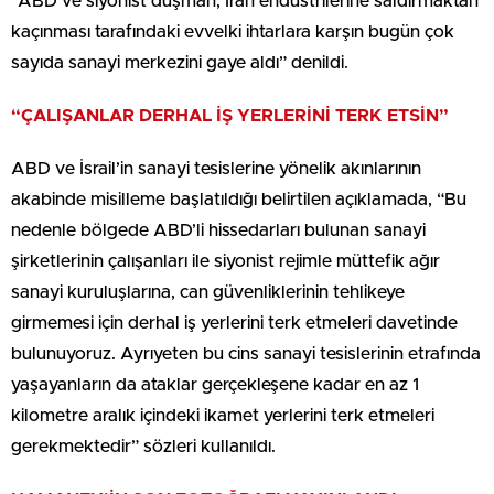
“ABD ve siyonist düşman, İran endüstrilerine saldırmaktan
kaçınması tarafındaki evvelki ihtarlara karşın bugün çok
sayıda sanayi merkezini gaye aldı” denildi.
“ÇALIŞANLAR DERHAL İŞ YERLERİNİ TERK ETSİN”
ABD ve İsrail’in sanayi tesislerine yönelik akınlarının
akabinde misilleme başlatıldığı belirtilen açıklamada, “Bu
nedenle bölgede ABD’li hissedarları bulunan sanayi
şirketlerinin çalışanları ile siyonist rejimle müttefik ağır
sanayi kuruluşlarına, can güvenliklerinin tehlikeye
girmemesi için derhal iş yerlerini terk etmeleri davetinde
bulunuyoruz. Ayrıyeten bu cins sanayi tesislerinin etrafında
yaşayanların da ataklar gerçekleşene kadar en az 1
kilometre aralık içindeki ikamet yerlerini terk etmeleri
gerekmektedir” sözleri kullanıldı.