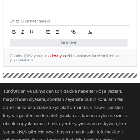
En az 10 karakter gerekli
Gönder
Gönderdiğiniz yorum
moderasyon
ekibi tarafından incelendikten sonra
yayınlanacaktır.
Türkiye'den ve Dünya’dan son dakika haberler, köşe yazıları,
magazinden siyasete, spordan seyahate bütün konuların tek
adresi ankarasondakika.xyz platformunda; v haber içerikleri
kaynak gösterilmeden alıntı yapılamaz, kanuna aykırı ve izinsiz
olarak kopyalanamaz, başka yerde yayınlanamaz. Aykırı işlem
yapan kişi/kişiler için yasal başvuru hakkı saklı tutulmaktadır.