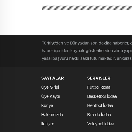
Türkiye'den ve Dünya’dan son dakika haberler, 
haber içerikleri kaynak gösterilmeden alıntı yap
yasal başvuru hakkı saklı tutulmaktadır. ankaraso
SAYFALAR
SERVİSLER
Üye Girişi
Futbol İddaa
Üye Kaydı
Basketbol İddaa
Künye
Hentbol İddaa
Hakkımızda
Bilardo İddaa
İletişim
Voleybol İddaa