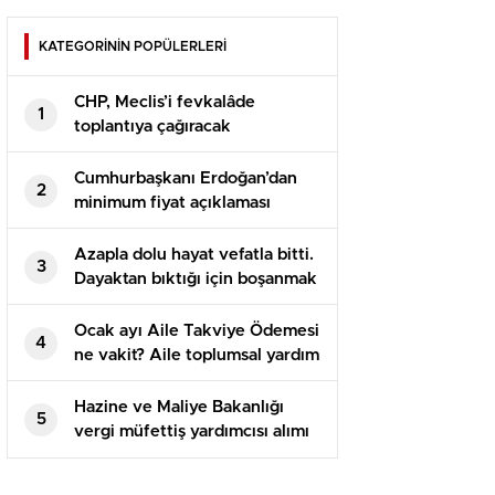
KATEGORİNİN POPÜLERLERİ
CHP, Meclis’i fevkalâde
1
toplantıya çağıracak
Cumhurbaşkanı Erdoğan’dan
2
minimum fiyat açıklaması
Azapla dolu hayat vefatla bitti.
3
Dayaktan bıktığı için boşanmak
istemiş
Ocak ayı Aile Takviye Ödemesi
4
ne vakit? Aile toplumsal yardım
paralarının ödemesi bekleniyor
Hazine ve Maliye Bakanlığı
5
vergi müfettiş yardımcısı alımı
müracaatları ne vakit
başlayacak?