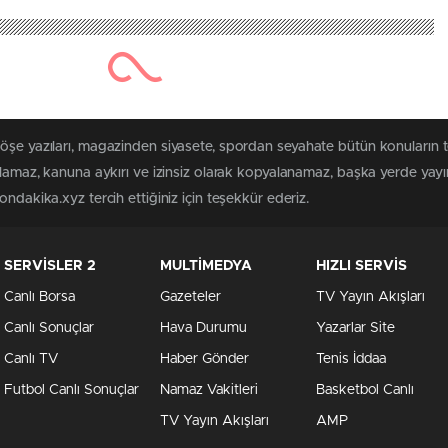
köşe yazıları, magazinden siyasete, spordan seyahate bütün konuların
ılamaz, kanuna aykırı ve izinsiz olarak kopyalanamaz, başka yerde yayınl
ndakika.xyz tercih ettiğiniz için teşekkür ederiz.
SERVİSLER 2
MULTİMEDYA
HIZLI SERVİS
Canlı Borsa
Gazeteler
TV Yayın Akışları
Canlı Sonuçlar
Hava Durumu
Yazarlar Site
Canlı TV
Haber Gönder
Tenis İddaa
Futbol Canlı Sonuçlar
Namaz Vakitleri
Basketbol Canlı
TV Yayın Akışları
AMP