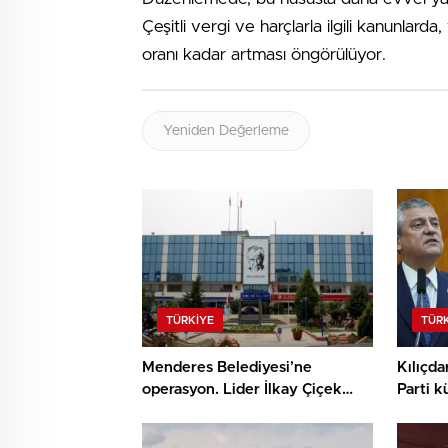
Çeşitli vergi ve harçlarla ilgili kanunlard
oranı kadar artması öngörülüyor.
Yeniden Değerleme
TÜRKIYE
TÜR
Menderes Belediyesi’ne
Kılıçda
operasyon. Lider İlkay Çiçek
Parti k
dahil 15 kişi gözaltında
konuşa