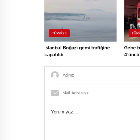
TÜRKIYE
TÜR
İstanbul Boğazı gemi trafiğine
Gebe b
kapatıldı
4’üncü