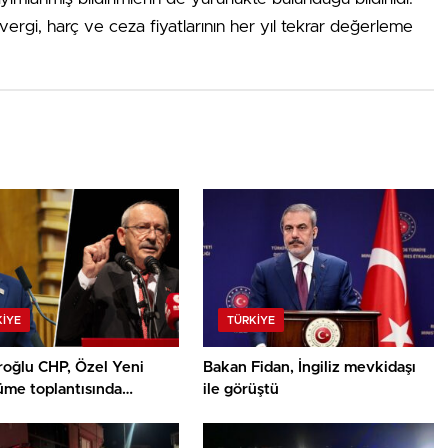
a, vergi, harç ve ceza fiyatlarının her yıl tekrar değerleme
KIYE
TÜRKIYE
roğlu CHP, Özel Yeni
Bakan Fidan, İngiliz mevkidaşı
üme toplantısında
ile görüştü
cak