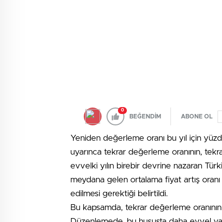
0
BEĞENDİM
ABONE OL
Yeniden değerleme oranı bu yıl için yüzd
uyarınca tekrar değerleme oranının, tekra
evvelki yılın birebir devrine nazaran Türk
meydana gelen ortalama fiyat artış oranı
edilmesi gerektiği belirtildi.
Bu kapsamda, tekrar değerleme oranının 2
Düzenlemede, bu hususta daha evvel yayım