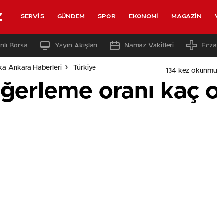
z
SERVIS
GÜNDEM
SPOR
EKONOMI
MAGAZIN
nlı Borsa
Yayın Akışları
Namaz Vakitleri
Ecza
ka Ankara Haberleri
Türkiye
134 kez okunmu
ğerleme oranı kaç 