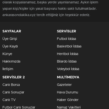
olarak kopyalanamaz, başka yerde yayınlanamaz. Aykırı işlem
yapan kişi/kişiler için yasal başvuru hakkı saklı tutulmaktadır.
ankarasondakika.xyz tercih ettiğiniz için teşekkür ederiz.
SAYFALAR
SERVİSLER
Üye Girişi
Futbol İddaa
Üye Kaydı
Basketbol İddaa
Künye
Hentbol İddaa
Hakkımızda
Bilardo İddaa
İletişim
Voleybol İddaa
SERVİSLER 2
MULTİMEDYA
Canlı Borsa
Gazeteler
Canlı Sonuçlar
Hava Durumu
Canlı TV
Haber Gönder
Futbol Canlı Sonuçlar
Namaz Vakitleri