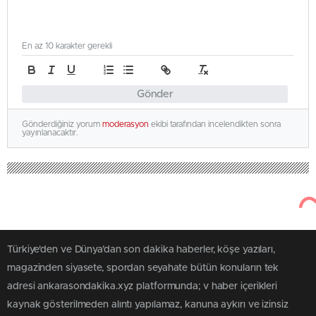
En az 10 karakter gerekli
Gönder
Gönderdiğiniz yorum
moderasyon
ekibi tarafından incelendikten sonra
yayınlanacaktır.
Türkiye'den ve Dünya’dan son dakika haberler, köşe yazıları,
magazinden siyasete, spordan seyahate bütün konuların tek
adresi ankarasondakika.xyz platformunda; v haber içerikleri
kaynak gösterilmeden alıntı yapılamaz, kanuna aykırı ve izinsiz