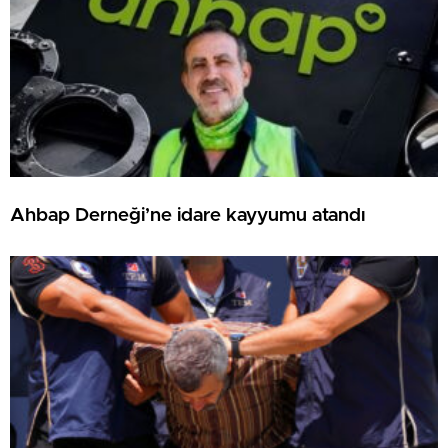
Ahbap Derneği’ne idare kayyumu atandı