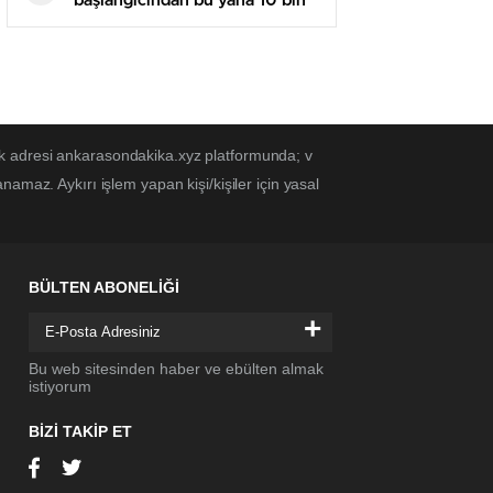
başlangıcından bu yana 10 bin
sivil öldürüldü
ek adresi ankarasondakika.xyz platformunda; v
amaz. Aykırı işlem yapan kişi/kişiler için yasal
BÜLTEN ABONELİĞİ
+
Bu web sitesinden haber ve ebülten almak
istiyorum
BİZİ TAKİP ET