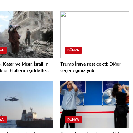
YA
DÜNYA
 Katar ve Mısır, İsrail’in
Trump İran’a rest çekti: Diğer
eki ihlallerini şiddetle
seçeneğiniz yok
YA
DÜNYA