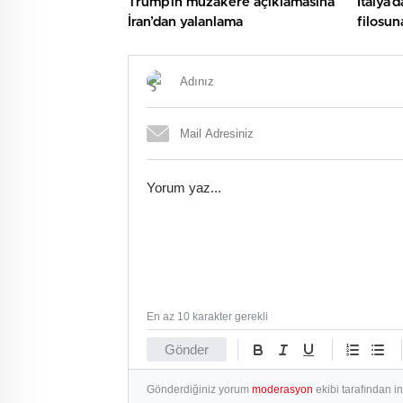
Trump’ın müzakere açıklamasına
İtalya’
İran’dan yalanlama
filosun
tanker
En az 10 karakter gerekli
Gönder
Gönderdiğiniz yorum
moderasyon
ekibi tarafından i