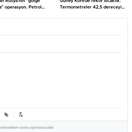
dan Rusya’nın “gölge
Güney Kore’de rekor sıcaklık.
a” operasyon. Petrol
Termometreler 42,5 dereceyi
ine müdahale edildi
gösterdi
ncelendikten sonra yayınlanacaktır.