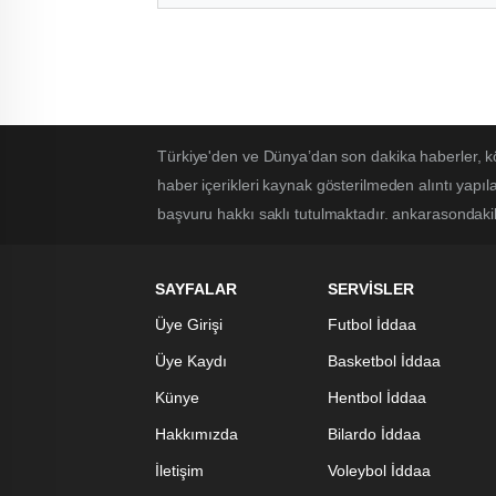
Türkiye'den ve Dünya’dan son dakika haberler, k
haber içerikleri kaynak gösterilmeden alıntı yapı
başvuru hakkı saklı tutulmaktadır. ankarasondakika
SAYFALAR
SERVİSLER
Üye Girişi
Futbol İddaa
Üye Kaydı
Basketbol İddaa
Künye
Hentbol İddaa
Hakkımızda
Bilardo İddaa
İletişim
Voleybol İddaa