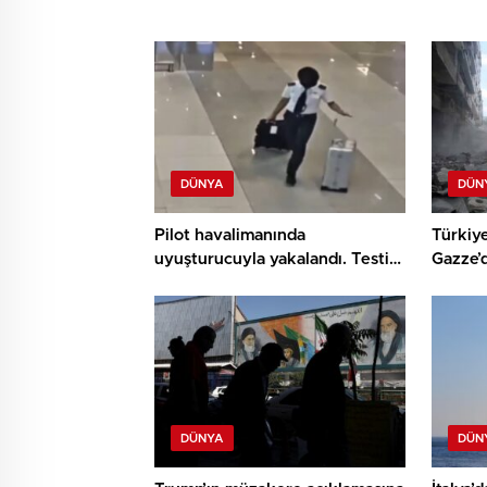
DÜNYA
DÜN
Pilot havalimanında
Türkiye,
uyuşturucuyla yakalandı. Testi
Gazze’d
de müspet çıktı
kınadı
DÜNYA
DÜN