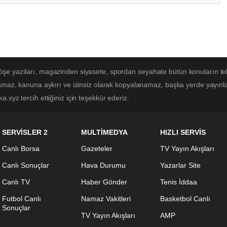
öşe yazıları, magazinden siyasete, spordan seyahate bütün konuların t
lamaz, kanuna aykırı ve izinsiz olarak kopyalanamaz, başka yerde yayınlan
.xyz tercih ettiğiniz için teşekkür ederiz.
SERVİSLER 2
MULTİMEDYA
HIZLI SERVİS
Canlı Borsa
Gazeteler
TV Yayın Akışları
Canlı Sonuçlar
Hava Durumu
Yazarlar Site
Canlı TV
Haber Gönder
Tenis İddaa
Futbol Canlı
Namaz Vakitleri
Basketbol Canlı
Sonuçlar
TV Yayın Akışları
AMP