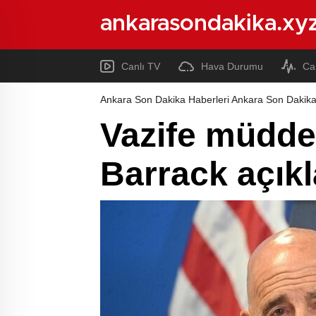
ankarasondakika.xy
Canlı TV
Hava Durumu
Ca
Ankara Son Dakika Haberleri Ankara Son Dakika
Vazife müdde
Barrack açık