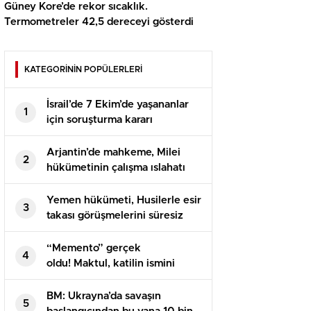
Güney Kore’de rekor sıcaklık.
Termometreler 42,5 dereceyi gösterdi
KATEGORİNİN POPÜLERLERİ
İsrail’de 7 Ekim’de yaşananlar
1
için soruşturma kararı
Arjantin’de mahkeme, Milei
2
hükümetinin çalışma ıslahatı
yasasını askıya aldı
Yemen hükümeti, Husilerle esir
3
takası görüşmelerini süresiz
erteledi
“Memento” gerçek
4
oldu! Maktul, katilin ismini
dövme yaptırmış
BM: Ukrayna’da savaşın
5