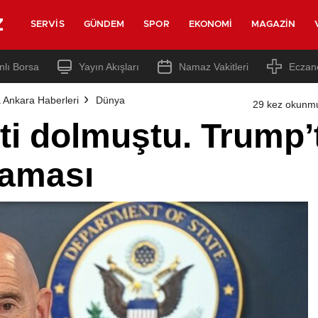
z
SERVIS
GÜNDEM
SPOR
EKONOMI
MAGAZIN
nlı Borsa
Yayın Akışları
Namaz Vakitleri
Eczan
 Ankara Haberleri
Dünya
29 kez okunm
ti dolmuştu. Trump
laması