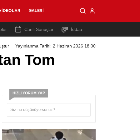
VIDEOLAR
GALERI
eler
Canlı Sonuçlar
İddaa
uştur
Yayınlanma Tarihi: 2 Haziran 2026 18:00
’tan Tom
HIZLI YORUM YAP