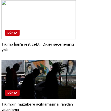
DÜNYA
Trump İran’a rest çekti: Diğer seçeneğiniz
yok
DÜNYA
Trump’ın müzakere açıklamasına İran’dan
yalanlama