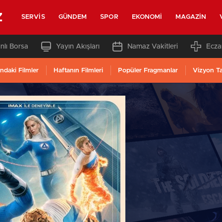
z
SERVIS
GÜNDEM
SPOR
EKONOMI
MAGAZIN
nlı Borsa
Yayın Akışları
Namaz Vakitleri
Ecza
ndaki Filmler
Haftanın Filmleri
Popüler Fragmanlar
Vizyon T