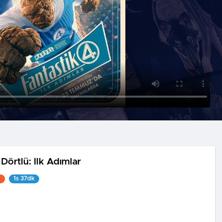
 Dörtlü: İlk Adımlar
1
1s 37dk