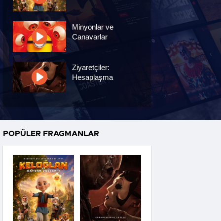
Minyonlar ve
Canavarlar
Ziyaretçiler:
Hesaplaşma
Nasreddin Hoca:
Zaman Yolcusu 4
POPÜLER FRAGMANLAR
Oyuncak Hikayesi 5
Hayvan Çiftliği