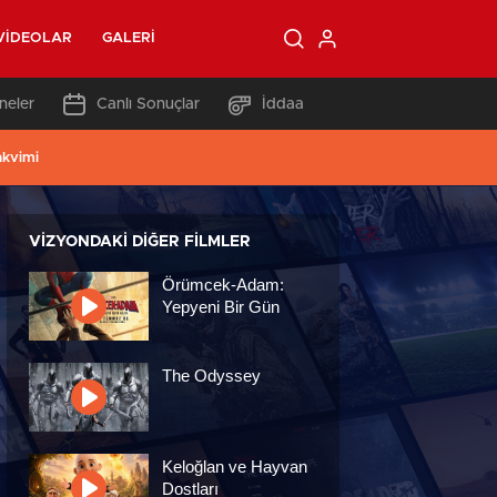
VIDEOLAR
GALERI
neler
Canlı Sonuçlar
İddaa
akvimi
VIZYONDAKI DIĞER FILMLER
Örümcek-Adam:
Yepyeni Bir Gün
The Odyssey
Keloğlan ve Hayvan
Dostları