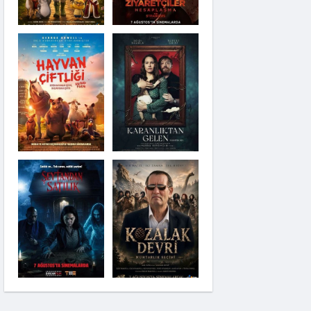
Karanlıktan Gelen
Şeytandan Satılık
Kozalak Devri
Moana