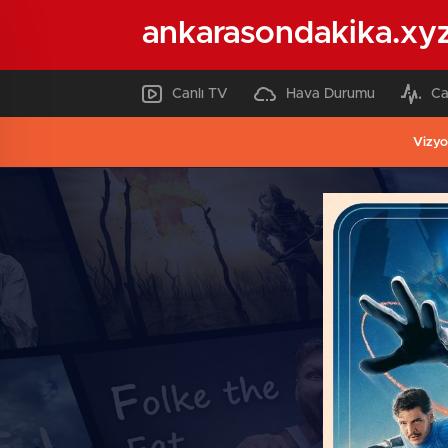
ankarasondakika.xy
Canlı TV
Hava Durumu
Ca
Vizyo