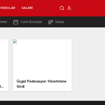
VIDEOLAR
GALERI
neler
Canlı Sonuçlar
İddaa
Üçgül Federasyon Yönetimine
ler
Girdi