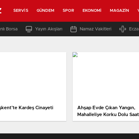
z
SERVIS
GÜNDEM
SPOR
EKONOMI
MAGAZIN
nlı Borsa
Yayın Akışları
Namaz Vakitleri
Ecza
şkent’te Kardeş Cinayeti
Ahşap Evde Çıkan Yangın,
Mahalleliye Korku Dolu Saat
Yaşattı