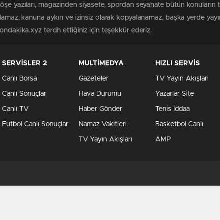
köşe yazıları, magazinden siyasete, spordan seyahate bütün konuların
ılamaz, kanuna aykırı ve izinsiz olarak kopyalanamaz, başka yerde yayınl
ndakika.xyz tercih ettiğiniz için teşekkür ederiz.
SERVİSLER 2
MULTİMEDYA
HIZLI SERVİS
Canlı Borsa
Gazeteler
TV Yayın Akışları
Canlı Sonuçlar
Hava Durumu
Yazarlar Site
Canlı TV
Haber Gönder
Tenis İddaa
Futbol Canlı Sonuçlar
Namaz Vakitleri
Basketbol Canlı
TV Yayın Akışları
AMP