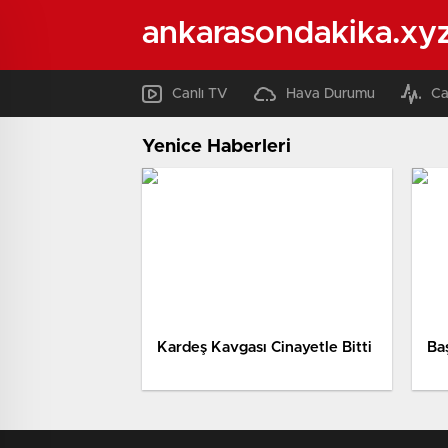
ankarasondakika.xy
Canlı TV
Hava Durumu
Ca
Yenice Haberleri
Kardeş Kavgası Cinayetle Bitti
Ba