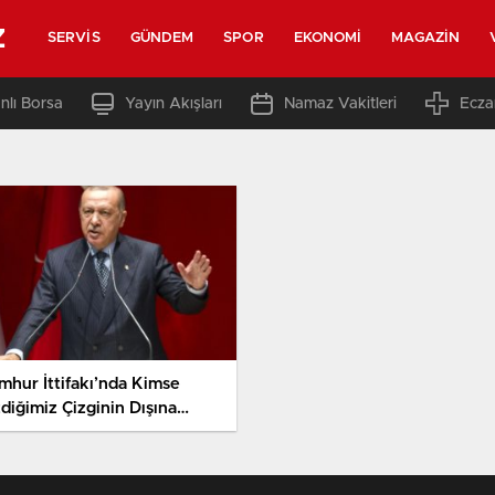
z
SERVIS
GÜNDEM
SPOR
EKONOMI
MAGAZIN
nlı Borsa
Yayın Akışları
Namaz Vakitleri
Ecza
mhur İttifakı’nda Kimse
diğimiz Çizginin Dışına
kamaz’