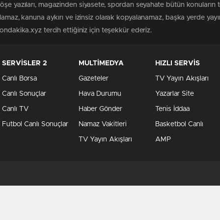
köşe yazıları, magazinden siyasete, spordan seyahate bütün konuların
ılamaz, kanuna aykırı ve izinsiz olarak kopyalanamaz, başka yerde yayınl
ndakika.xyz tercih ettiğiniz için teşekkür ederiz.
SERVİSLER 2
MULTİMEDYA
HIZLI SERVİS
Canlı Borsa
Gazeteler
TV Yayın Akışları
Canlı Sonuçlar
Hava Durumu
Yazarlar Site
Canlı TV
Haber Gönder
Tenis İddaa
Futbol Canlı Sonuçlar
Namaz Vakitleri
Basketbol Canlı
TV Yayın Akışları
AMP