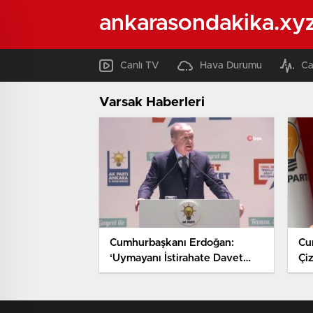
ankarasondakika.xy
Canlı TV
Hava Durumu
Ca
Varsak Haberleri
Cumhurbaşkanı Erdoğan:
Cu
‘Uymayanı İstirahate Davet
Çiz
Ederiz’
Çı