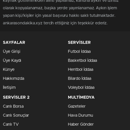
kaynak gösterilmeden alıntı yapılamaz, kanuna aykırı ve izinsiz
olarak kopyalanamaz, başka yerde yayınlanamaz. Aykırı işlem
yapan kişi/kişiler için yasal başvuru hakkı saklı tutulmaktadır.
ankarasondakika.xyz tercih ettiğiniz için teşekkür ederiz.
SAYFALAR
SERVİSLER
Üye Girişi
Futbol İddaa
Üye Kaydı
Basketbol İddaa
Künye
Hentbol İddaa
Hakkımızda
Bilardo İddaa
İletişim
Voleybol İddaa
SERVİSLER 2
MULTİMEDYA
Canlı Borsa
Gazeteler
Canlı Sonuçlar
Hava Durumu
Canlı TV
Haber Gönder