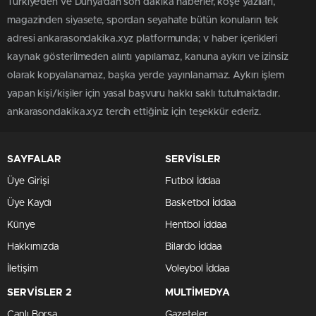
Türkiye'den ve Dünya’dan son dakika haberler, köşe yazıları,
magazinden siyasete, spordan seyahate bütün konuların tek
adresi ankarasondakika.xyz platformunda; v haber içerikleri
kaynak gösterilmeden alıntı yapılamaz, kanuna aykırı ve izinsiz
olarak kopyalanamaz, başka yerde yayınlanamaz. Aykırı işlem
yapan kişi/kişiler için yasal başvuru hakkı saklı tutulmaktadır.
ankarasondakika.xyz tercih ettiğiniz için teşekkür ederiz.
SAYFALAR
SERVİSLER
Üye Girişi
Futbol İddaa
Üye Kaydı
Basketbol İddaa
Künye
Hentbol İddaa
Hakkımızda
Bilardo İddaa
İletişim
Voleybol İddaa
SERVİSLER 2
MULTİMEDYA
Canlı Borsa
Gazeteler