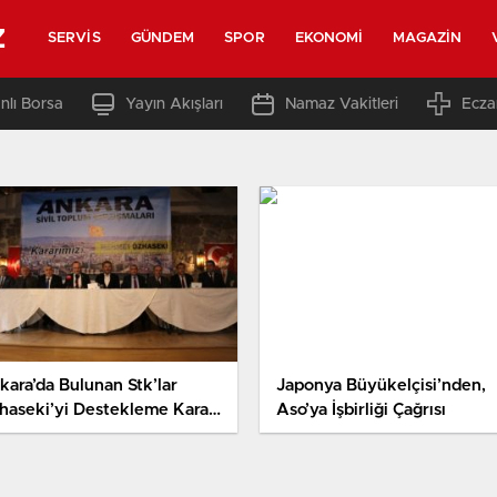
z
SERVIS
GÜNDEM
SPOR
EKONOMI
MAGAZIN
nlı Borsa
Yayın Akışları
Namaz Vakitleri
Ecza
kara’da Bulunan Stk’lar
Japonya Büyükelçisi’nden,
haseki’yi Destekleme Kararı
Aso’ya İşbirliği Çağrısı
dı