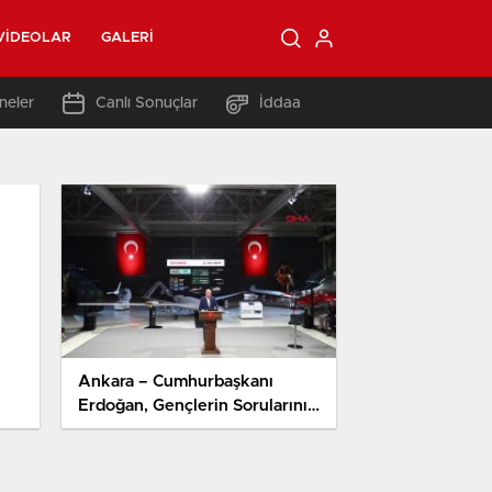
VIDEOLAR
GALERI
neler
Canlı Sonuçlar
İddaa
Ankara – Cumhurbaşkanı
Erdoğan, Gençlerin Sorularını
Cevapladı