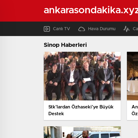
ankarasondakika.xy
Canlı TV
Hava Durumu
Ca
Sinop Haberleri
Stk’lardan Özhaseki’ye Büyük
An
Destek
Öz
Al