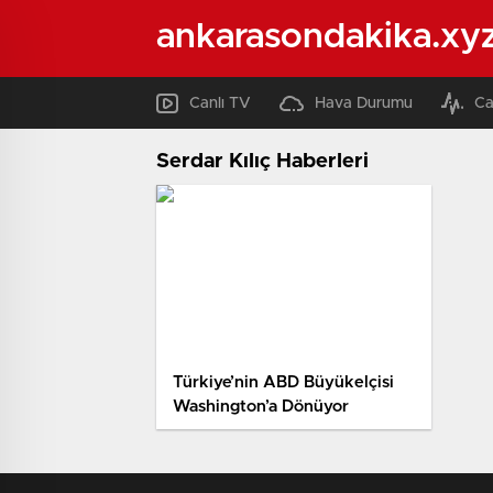
ankarasondakika.xy
Canlı TV
Hava Durumu
Ca
Serdar Kılıç Haberleri
Türkiye’nin ABD Büyükelçisi
Washington’a Dönüyor