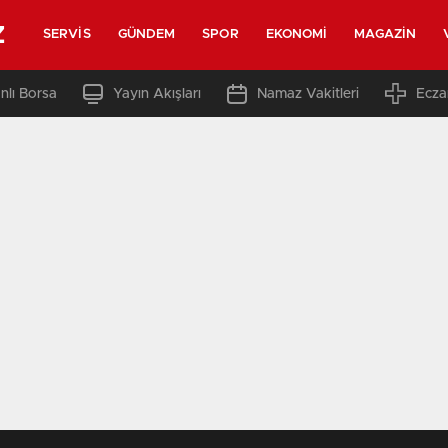
z
SERVIS
GÜNDEM
SPOR
EKONOMI
MAGAZIN
nlı Borsa
Yayın Akışları
Namaz Vakitleri
Ecza