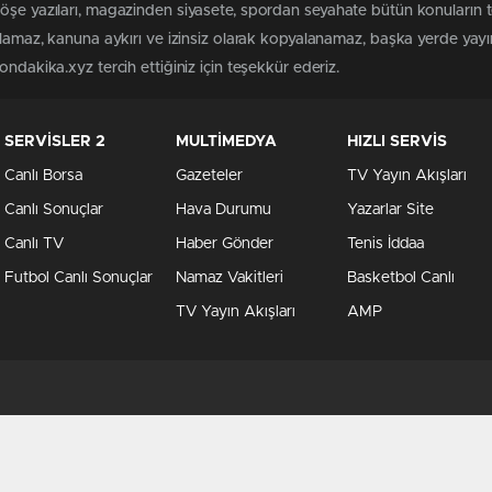
köşe yazıları, magazinden siyasete, spordan seyahate bütün konuların
ılamaz, kanuna aykırı ve izinsiz olarak kopyalanamaz, başka yerde yayınl
ndakika.xyz tercih ettiğiniz için teşekkür ederiz.
SERVİSLER 2
MULTİMEDYA
HIZLI SERVİS
Canlı Borsa
Gazeteler
TV Yayın Akışları
Canlı Sonuçlar
Hava Durumu
Yazarlar Site
Canlı TV
Haber Gönder
Tenis İddaa
Futbol Canlı Sonuçlar
Namaz Vakitleri
Basketbol Canlı
TV Yayın Akışları
AMP