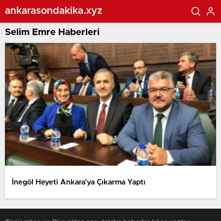
ankarasondakika.xyz
Selim Emre Haberleri
İnegöl Heyeti Ankara’ya Çıkarma Yaptı