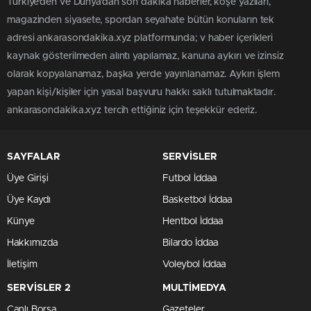
Türkiye'den ve Dünya’dan son dakika haberler, köşe yazıları,
magazinden siyasete, spordan seyahate bütün konuların tek
adresi ankarasondakika.xyz platformunda; v haber içerikleri
kaynak gösterilmeden alıntı yapılamaz, kanuna aykırı ve izinsiz
olarak kopyalanamaz, başka yerde yayınlanamaz. Aykırı işlem
yapan kişi/kişiler için yasal başvuru hakkı saklı tutulmaktadır.
ankarasondakika.xyz tercih ettiğiniz için teşekkür ederiz.
SAYFALAR
SERVİSLER
Üye Girişi
Futbol İddaa
Üye Kaydı
Basketbol İddaa
Künye
Hentbol İddaa
Hakkımızda
Bilardo İddaa
İletişim
Voleybol İddaa
SERVİSLER 2
MULTİMEDYA
Canlı Borsa
Gazeteler