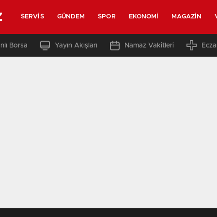
z
SERVIS
GÜNDEM
SPOR
EKONOMI
MAGAZIN
nlı Borsa
Yayın Akışları
Namaz Vakitleri
Ecza