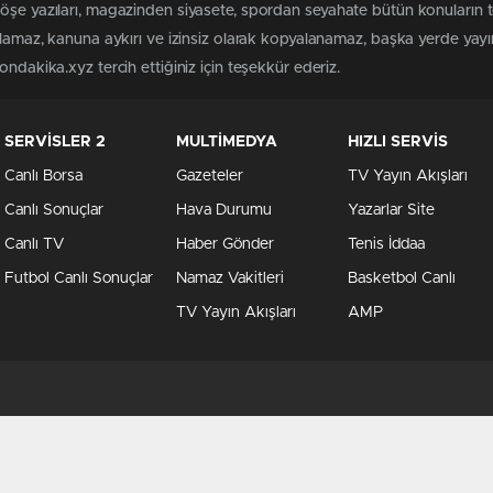
köşe yazıları, magazinden siyasete, spordan seyahate bütün konuların
ılamaz, kanuna aykırı ve izinsiz olarak kopyalanamaz, başka yerde yayınl
ndakika.xyz tercih ettiğiniz için teşekkür ederiz.
SERVİSLER 2
MULTİMEDYA
HIZLI SERVİS
Canlı Borsa
Gazeteler
TV Yayın Akışları
Canlı Sonuçlar
Hava Durumu
Yazarlar Site
Canlı TV
Haber Gönder
Tenis İddaa
Futbol Canlı Sonuçlar
Namaz Vakitleri
Basketbol Canlı
TV Yayın Akışları
AMP