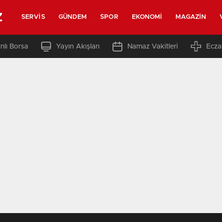
z
SERVIS
GÜNDEM
SPOR
EKONOMI
MAGAZIN
nlı Borsa
Yayın Akışları
Namaz Vakitleri
Ecza