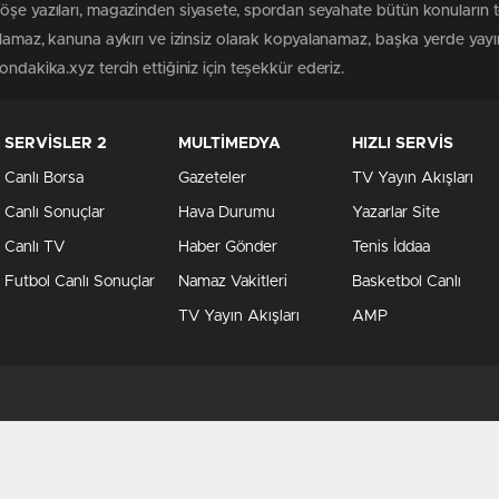
köşe yazıları, magazinden siyasete, spordan seyahate bütün konuların
ılamaz, kanuna aykırı ve izinsiz olarak kopyalanamaz, başka yerde yayınl
ndakika.xyz tercih ettiğiniz için teşekkür ederiz.
SERVİSLER 2
MULTİMEDYA
HIZLI SERVİS
Canlı Borsa
Gazeteler
TV Yayın Akışları
Canlı Sonuçlar
Hava Durumu
Yazarlar Site
Canlı TV
Haber Gönder
Tenis İddaa
Futbol Canlı Sonuçlar
Namaz Vakitleri
Basketbol Canlı
TV Yayın Akışları
AMP