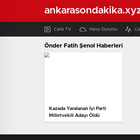
ankarasondakika.xy
Canlı TV
Hava Durumu
Ca
Önder Fatih Şenol Haberleri
Kazada Yaralanan İyi Parti
Milletvekili Adayı Öldü