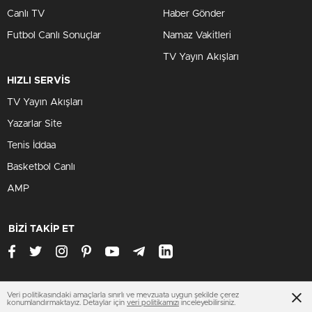
Canlı TV
Haber Gönder
Futbol Canlı Sonuçlar
Namaz Vakitleri
TV Yayın Akışları
HIZLI SERVİS
TV Yayın Akışları
Yazarlar Site
Tenis İddaa
Basketbol Canlı
AMP
BİZİ TAKİP ET
Veri politikasındaki amaçlarla sınırlı ve mevzuata uygun şekilde çerez
ankarasondakika.xyz
konumlandırmaktayız. Detaylar için
veri politikamızı
inceleyebilirsiniz.