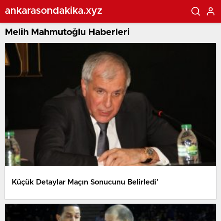
ankarasondakika.xyz
Melih Mahmutoğlu Haberleri
Küçük Detaylar Maçın Sonucunu Belirledi’