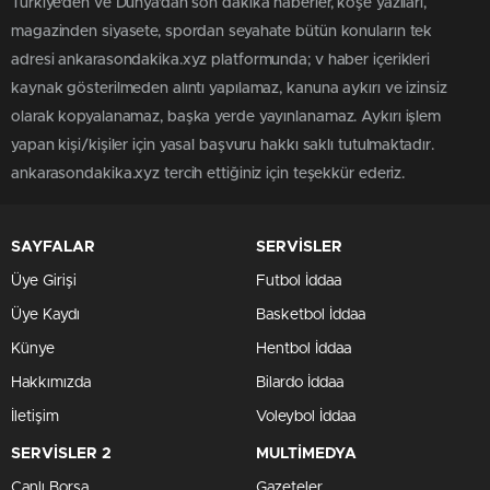
Türkiye'den ve Dünya’dan son dakika haberler, köşe yazıları,
magazinden siyasete, spordan seyahate bütün konuların tek
adresi ankarasondakika.xyz platformunda; v haber içerikleri
kaynak gösterilmeden alıntı yapılamaz, kanuna aykırı ve izinsiz
olarak kopyalanamaz, başka yerde yayınlanamaz. Aykırı işlem
yapan kişi/kişiler için yasal başvuru hakkı saklı tutulmaktadır.
ankarasondakika.xyz tercih ettiğiniz için teşekkür ederiz.
SAYFALAR
SERVİSLER
Üye Girişi
Futbol İddaa
Üye Kaydı
Basketbol İddaa
Künye
Hentbol İddaa
Hakkımızda
Bilardo İddaa
İletişim
Voleybol İddaa
SERVİSLER 2
MULTİMEDYA
Canlı Borsa
Gazeteler