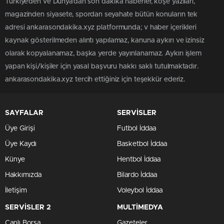
Türkiye'den ve Dünya’dan son dakika haberler, köşe yazıları,
magazinden siyasete, spordan seyahate bütün konuların tek
adresi ankarasondakika.xyz platformunda; v haber içerikleri
kaynak gösterilmeden alıntı yapılamaz, kanuna aykırı ve izinsiz
olarak kopyalanamaz, başka yerde yayınlanamaz. Aykırı işlem
yapan kişi/kişiler için yasal başvuru hakkı saklı tutulmaktadır.
ankarasondakika.xyz tercih ettiğiniz için teşekkür ederiz.
SAYFALAR
SERVİSLER
Üye Girişi
Futbol İddaa
Üye Kaydı
Basketbol İddaa
Künye
Hentbol İddaa
Hakkımızda
Bilardo İddaa
İletişim
Voleybol İddaa
SERVİSLER 2
MULTİMEDYA
Canlı Borsa
Gazeteler