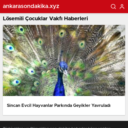
ankarasondakika.xyz
Lösemili Çocuklar Vakfı Haberleri
Sincan Evcil Hayvanlar Parkında Geyikler Yavruladı