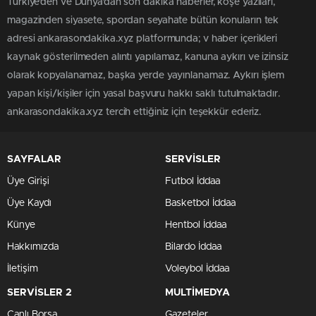
Türkiye'den ve Dünya’dan son dakika haberler, köşe yazıları,
magazinden siyasete, spordan seyahate bütün konuların tek
adresi ankarasondakika.xyz platformunda; v haber içerikleri
kaynak gösterilmeden alıntı yapılamaz, kanuna aykırı ve izinsiz
olarak kopyalanamaz, başka yerde yayınlanamaz. Aykırı işlem
yapan kişi/kişiler için yasal başvuru hakkı saklı tutulmaktadır.
ankarasondakika.xyz tercih ettiğiniz için teşekkür ederiz.
SAYFALAR
SERVİSLER
Üye Girişi
Futbol İddaa
Üye Kaydı
Basketbol İddaa
Künye
Hentbol İddaa
Hakkımızda
Bilardo İddaa
İletişim
Voleybol İddaa
SERVİSLER 2
MULTİMEDYA
Canlı Borsa
Gazeteler