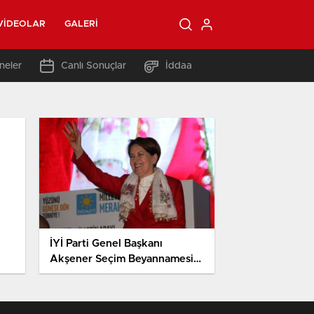
VIDEOLAR
GALERI
neler
Canlı Sonuçlar
İddaa
İYİ Parti Genel Başkanı
Akşener Seçim Beyannamesini
Açıkladı: ‘TRT’yi Satacağız’