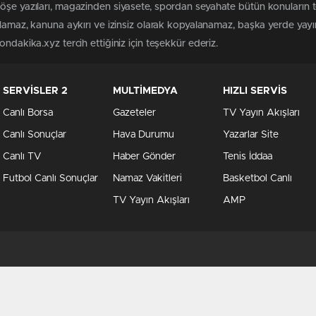
köşe yazıları, magazinden siyasete, spordan seyahate bütün konuların
ılamaz, kanuna aykırı ve izinsiz olarak kopyalanamaz, başka yerde yayınl
ndakika.xyz tercih ettiğiniz için teşekkür ederiz.
SERVİSLER 2
MULTİMEDYA
HIZLI SERVİS
Canlı Borsa
Gazeteler
TV Yayın Akışları
Canlı Sonuçlar
Hava Durumu
Yazarlar Site
Canlı TV
Haber Gönder
Tenis İddaa
Futbol Canlı Sonuçlar
Namaz Vakitleri
Basketbol Canlı
TV Yayın Akışları
AMP