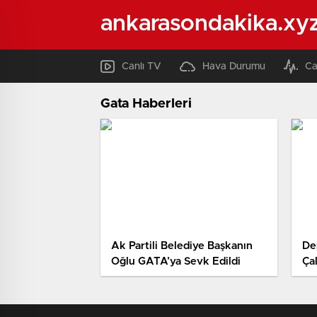
ankarasondakika.xy
Canlı TV
Hava Durumu
Ca
Gata Haberleri
Ak Partili Belediye Başkanın
De
Oğlu GATA’ya Sevk Edildi
Çal