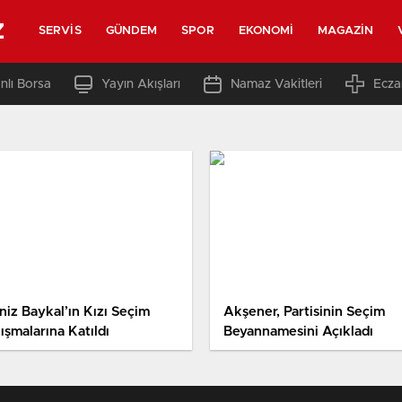
z
SERVIS
GÜNDEM
SPOR
EKONOMI
MAGAZIN
nlı Borsa
Yayın Akışları
Namaz Vakitleri
Ecza
niz Baykal’ın Kızı Seçim
Akşener, Partisinin Seçim
ışmalarına Katıldı
Beyannamesini Açıkladı