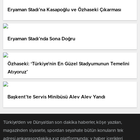
Eryaman Stadı’na Kasapoğlu ve Özhaseki Çıkarması
Eryaman Stadı’nda Sona Doğru
Özhaseki: ‘Türkiye’nin En Güzel Stadyumunun Temelini
Atıyoruz’
Başkent’te Servis Minibüsü Alev Alev Yandı
Türkiye'den ve Dünya’dan son dakika haberler, köşe yazıları,
magazinden siyasete, spordan seyahate bütün konuların tek
adresi ankarasondakika.xyz platformunda; v haber içerikleri