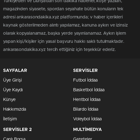
Türkiye'den ve Dünya’dan son dakika haberler, köşe yazıları,
magazinden siyasete, spordan seyahate bütün konuların tek
adresi ankarasondakika.xyz platformunda; v haber içerikleri
kaynak gösterilmeden alıntı yapılamaz, kanuna aykırı ve izinsiz
olarak kopyalanamaz, başka yerde yayınlanamaz. Aykırı işlem
yapan kişi/kişiler için yasal başvuru hakkı saklı tutulmaktadır.
ankarasondakika.xyz tercih ettiğiniz için teşekkür ederiz.
SAYFALAR
SERVİSLER
Üye Girişi
Futbol İddaa
Üye Kaydı
Basketbol İddaa
Künye
Hentbol İddaa
Hakkımızda
Bilardo İddaa
İletişim
Voleybol İddaa
SERVİSLER 2
MULTİMEDYA
Canlı Borsa
Gazeteler