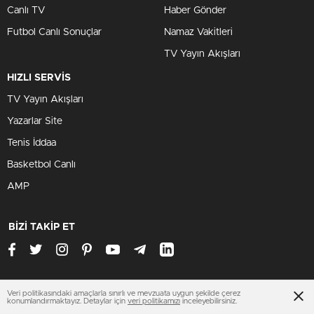
Canlı TV
Haber Gönder
Futbol Canlı Sonuçlar
Namaz Vakitleri
TV Yayın Akışları
HIZLI SERVİS
TV Yayın Akışları
Yazarlar Site
Tenis İddaa
Basketbol Canlı
AMP
BİZİ TAKİP ET
Veri politikasındaki amaçlarla sınırlı ve mevzuata uygun şekilde çerez
ankarasondakika.xyz
konumlandırmaktayız. Detaylar için
veri politikamızı
inceleyebilirsiniz.