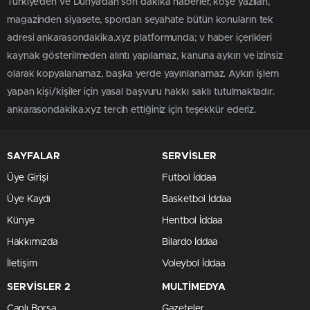
Türkiye'den ve Dünya’dan son dakika haberler, köşe yazıları,
magazinden siyasete, spordan seyahate bütün konuların tek
adresi ankarasondakika.xyz platformunda; v haber içerikleri
kaynak gösterilmeden alıntı yapılamaz, kanuna aykırı ve izinsiz
olarak kopyalanamaz, başka yerde yayınlanamaz. Aykırı işlem
yapan kişi/kişiler için yasal başvuru hakkı saklı tutulmaktadır.
ankarasondakika.xyz tercih ettiğiniz için teşekkür ederiz.
SAYFALAR
SERVİSLER
Üye Girişi
Futbol İddaa
Üye Kaydı
Basketbol İddaa
Künye
Hentbol İddaa
Hakkımızda
Bilardo İddaa
İletişim
Voleybol İddaa
SERVİSLER 2
MULTİMEDYA
Canlı Borsa
Gazeteler