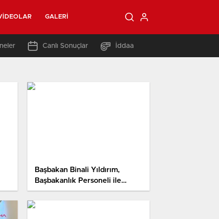
VIDEOLAR
GALERI
neler
Canlı Sonuçlar
İddaa
Başbakan Binali Yıldırım,
Başbakanlık Personeli ile
Vedalaşma Programında
Konuştu 1