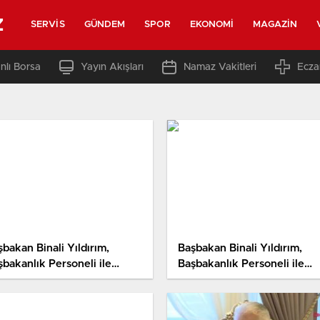
z
SERVIS
GÜNDEM
SPOR
EKONOMI
MAGAZIN
nlı Borsa
Yayın Akışları
Namaz Vakitleri
Ecza
bakan Binali Yıldırım,
Başbakan Binali Yıldırım,
şbakanlık Personeli ile
Başbakanlık Personeli ile
dalaşma Programında
Vedalaşma Programında
nuştu Hd 2
Konuştu 2