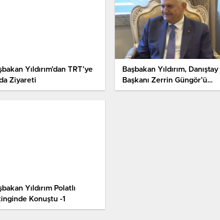
şbakan Yıldırım’dan TRT’ye
Başbakan Yıldırım, Danıştay
da Ziyareti
Başkanı Zerrin Güngör’ü
Ziyaret Etti
bakan Yıldırım Polatlı
tinginde Konuştu -1