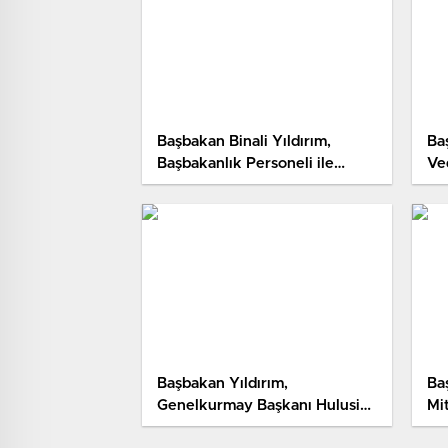
Başbakan Binali Yıldırım,
Ba
Başbakanlık Personeli ile
Ve
Vedalaşma Programında
Konuştu Hd 1
Başbakan Yıldırım,
Baş
Genelkurmay Başkanı Hulusi
Mi
Akar’ı Ziyaret Etti