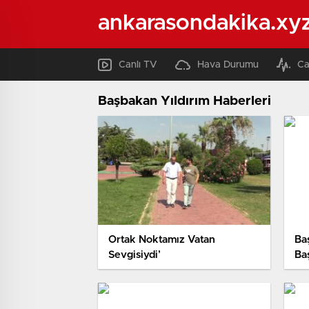
ankarasondakika.xy
Canlı TV
Hava Durumu
Ca
Başbakan Yıldırım Haberleri
Ortak Noktamız Vatan
Baş
Sevgisiydi’
Ba
Ve
Ko