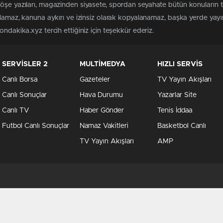
köşe yazıları, magazinden siyasete, spordan seyahate bütün konuların
ılamaz, kanuna aykırı ve izinsiz olarak kopyalanamaz, başka yerde yayınl
ndakika.xyz tercih ettiğiniz için teşekkür ederiz.
SERVİSLER 2
MULTİMEDYA
HIZLI SERVİS
Canlı Borsa
Gazeteler
TV Yayın Akışları
Canlı Sonuçlar
Hava Durumu
Yazarlar Site
Canlı TV
Haber Gönder
Tenis İddaa
Futbol Canlı Sonuçlar
Namaz Vakitleri
Basketbol Canlı
TV Yayın Akışları
AMP