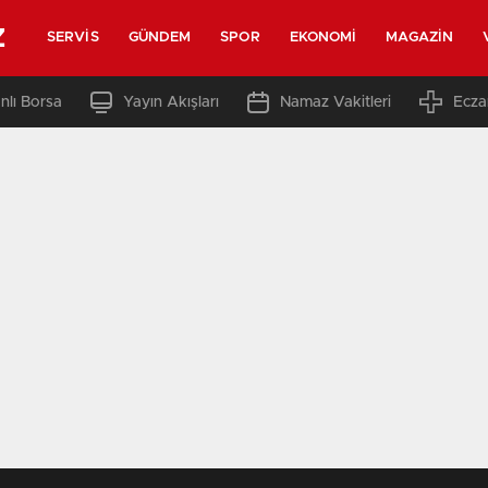
z
SERVIS
GÜNDEM
SPOR
EKONOMI
MAGAZIN
nlı Borsa
Yayın Akışları
Namaz Vakitleri
Ecza