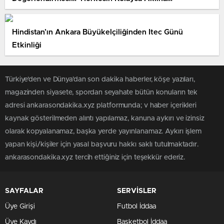
Hindistan’ın Ankara Büyükelçiliğinden Itec Günü
Etkinliği
Türkiye'den ve Dünya’dan son dakika haberler, köşe yazıları,
magazinden siyasete, spordan seyahate bütün konuların tek
adresi ankarasondakika.xyz platformunda; v haber içerikleri
kaynak gösterilmeden alıntı yapılamaz, kanuna aykırı ve izinsiz
olarak kopyalanamaz, başka yerde yayınlanamaz. Aykırı işlem
yapan kişi/kişiler için yasal başvuru hakkı saklı tutulmaktadır.
ankarasondakika.xyz tercih ettiğiniz için teşekkür ederiz.
SAYFALAR
SERVİSLER
Üye Girişi
Futbol İddaa
Üye Kaydı
Basketbol İddaa